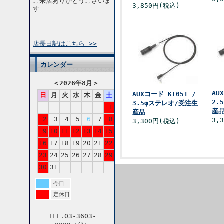
ご来店ありがとうございま
3,850円(税込)
す
店長日記はこちら >>
カレンダー
＜
2026年8月
＞
AU
AUXコード KT051 /
日
月
火
水
木
金
土
2.
3.5φステレオ/受注生
1
産
産品
2
3
4
5
6
7
8
3,
3,300円(税込)
9
10
11
12
13
14
15
16
17
18
19
20
21
22
23
24
25
26
27
28
29
30
31
今日
定休日
TEL.03-3603-