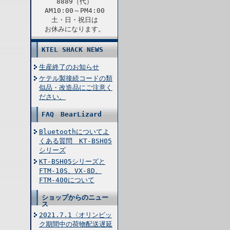
8889（代）
AM10:00～PM4:00
土・日・祝日は
お休みになります。
KTEL SHACK NEWS
生産終了のお知らせ
ケテル製接続コードの類
似品・改造品にご注意く
ださい。
FAQ BearLizard
Bluetoothについてよ
くある質問 KT-BSH05
シリーズ
KT-BSH05シリーズと
FTM-10S、VX-8D、
FTM-400について
ショップからのニュー
ス
2021.7.1〈オリンピッ
ク期間中の荷物配送遅延