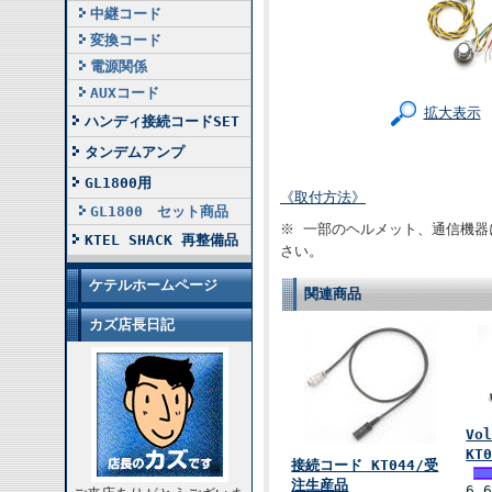
中継コード
変換コード
電源関係
AUXコード
拡大表示
ハンディ接続コードSET
タンデムアンプ
GL1800用
《取付方法》
GL1800 セット商品
※ 一部のヘルメット、通信機器
KTEL SHACK 再整備品
さい。
ケテルホームページ
関連商品
カズ店長日記
Vo
KT
接続コード KT044/受
注生産品
6,