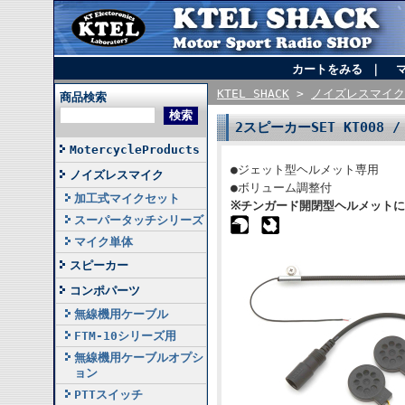
カートをみる
｜
KTEL SHACK
>
ノイズレスマイク
商品検索
2スピーカーSET KT008 
MotercycleProducts
●ジェット型ヘルメット専用
ノイズレスマイク
●ボリューム調整付
加工式マイクセット
※チンガード開閉型ヘルメット
スーパータッチシリーズ
マイク単体
スピーカー
コンポパーツ
無線機用ケーブル
FTM-10シリーズ用
無線機用ケーブルオプシ
ョン
PTTスイッチ