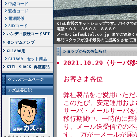
中継コード
変換コード
電源関係
KTEL直営のネットショップです。バイクで
AUXコード
電話：０３－３６０３－８８８９
ハンディ接続コードSET
メール：info@ktel.co.jp までご連絡
専門スタッフが必ず最良のご提案をさせて頂
タンデムアンプ
GL1800用
ショップからのお知らせ
GL1800 セット商品
2021.10.29〈サー
KTEL SHACK 再整備品
お客さま各位
ケテルホームページ
カズ店長日記
弊社製品をご愛用いただ
このたび、安定運用およ
サーバ・メールサーバを
移行期間中、一時的に弊
り、メール送受信での不
す。 万が一メールが届