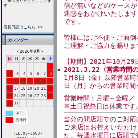
ご来店ありがとうございま
信が無いなどのケースが
す
迷惑をおかけいたします
です。
店長日記はこちら >>
皆様にはご不便・ご面倒
カレンダー
ご理解・ご協力を賜りま
＜
2026年8月
＞
日
月
火
水
木
金
土
【期間】2021年10月29
1
2021.3.22〈営業時
2
3
4
5
6
7
8
1月8日（金）以降営業時
9
10
11
12
13
14
15
日（月）からの営業時間
16
17
18
19
20
21
22
23
24
25
26
27
28
29
営業時間：月曜～金曜／ 午
30
31
※土日祝祭日は休業です
今日
当分の間店頭でのご対応
定休日
ご来店はお控えいただけ
TEL.03-3603-
た、毎週水曜日に店頭で