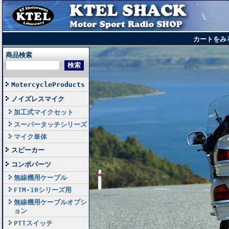
カートをみ
商品検索
MotercycleProducts
ノイズレスマイク
加工式マイクセット
スーパータッチシリーズ
マイク単体
スピーカー
コンポパーツ
無線機用ケーブル
FTM-10シリーズ用
無線機用ケーブルオプシ
ョン
PTTスイッチ