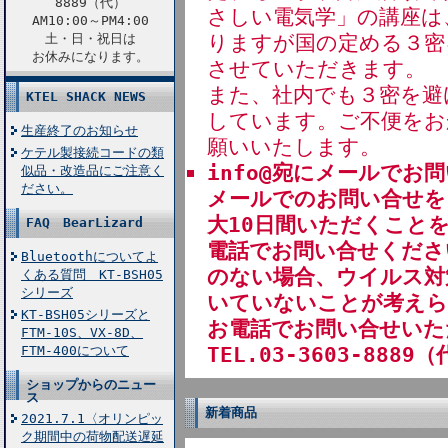
8889（代）
さしい電気学」の講座は
AM10:00～PM4:00
りますが国の定める３密
土・日・祝日は
お休みになります。
させていただきます。
また、社内でも３密を避
KTEL SHACK NEWS
しています。ご不便をお
生産終了のお知らせ
願いいたします。
ケテル製接続コードの類
info@宛にメールでお
似品・改造品にご注意く
ださい。
メールでのお問い合せを
大10日間いただくこと
FAQ BearLizard
電話でお問い合せくださ
Bluetoothについてよ
のない場合、ウイルス対策
くある質問 KT-BSH05
シリーズ
いていないことが考えら
KT-BSH05シリーズと
お電話でお問い合せいた
FTM-10S、VX-8D、
TEL.03-3603-8889（
FTM-400について
ショップからのニュー
ス
新着商品
2021.7.1〈オリンピッ
ク期間中の荷物配送遅延