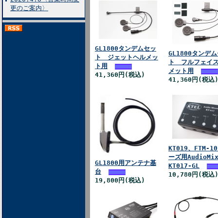
更のご案内〉
GL1800タンデムセッ
GL1800タンデ
ト ジェットヘルメッ
ト フルフェイ
ト用
メット用
41,360円(税込)
41,360円(税込
KT019、FTM-1
ーズ用AudioMix
GL1800用アンテナ基
KT017-GL
台
10,780円(税込
19,800円(税込)