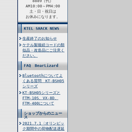
8889（代）
AM10:00～PM4:00
土・日・祝日は
お休みになります。
KTEL SHACK NEWS
生産終了のお知らせ
ケテル製接続コードの類
似品・改造品にご注意く
ださい。
FAQ BearLizard
Bluetoothについてよ
くある質問 KT-BSH05
シリーズ
KT-BSH05シリーズと
FTM-10S、VX-8D、
FTM-400について
ショップからのニュー
ス
2021.7.1〈オリンピッ
ク期間中の荷物配送遅延