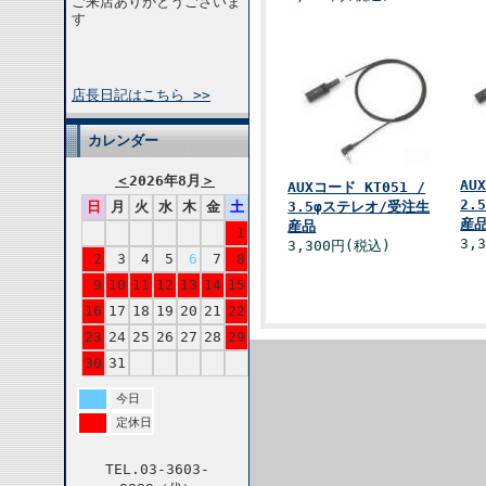
ご来店ありがとうございま
す
店長日記はこちら >>
カレンダー
＜
2026年8月
＞
AU
AUXコード KT051 /
2.
日
月
火
水
木
金
土
3.5φステレオ/受注生
産
産品
1
3,
3,300円(税込)
2
3
4
5
6
7
8
9
10
11
12
13
14
15
16
17
18
19
20
21
22
23
24
25
26
27
28
29
30
31
今日
定休日
TEL.03-3603-