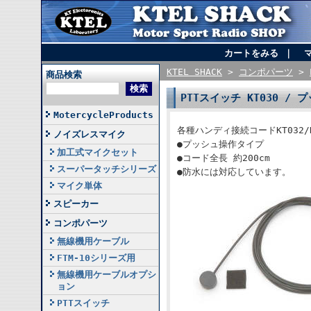
カートをみる
｜
KTEL SHACK
>
コンポパーツ
>
商品検索
PTTスイッチ KT030 /
MotercycleProducts
各種ハンディ接続コードKT032
ノイズレスマイク
●プッシュ操作タイプ
加工式マイクセット
●コード全長 約200cm
スーパータッチシリーズ
●防水には対応しています。
マイク単体
スピーカー
コンポパーツ
無線機用ケーブル
FTM-10シリーズ用
無線機用ケーブルオプシ
ョン
PTTスイッチ