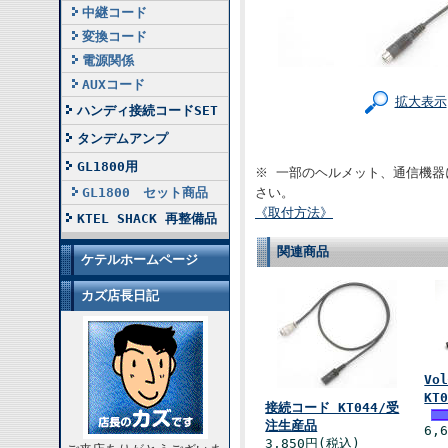
中継コード
変換コード
電源関係
AUXコード
拡大表示
ハンディ接続コードSET
タンデムアンプ
GL1800用
※ 一部のヘルメット、通信機器
GL1800 セット商品
さい。
《取付方法》
KTEL SHACK 再整備品
関連商品
ケテルホームページ
カズ店長日記
Vo
KT
接続コード KT044/受
注生産品
6,
3,850円(税込)