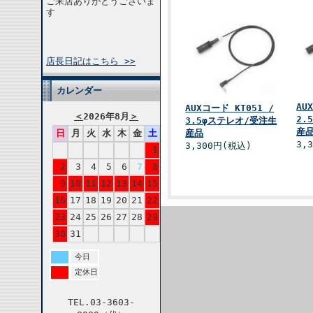
ご来店ありがとうございま
す
店長日記はこちら >>
カレンダー
AU
AUXコード KT051 /
＜
2026年8月
＞
2.
3.5φステレオ/受注生
産
日
月
火
水
木
金
土
産品
3,
3,300円(税込)
1
2
3
4
5
6
7
8
9
10
11
12
13
14
15
16
17
18
19
20
21
22
23
24
25
26
27
28
29
30
31
今日
定休日
TEL.03-3603-