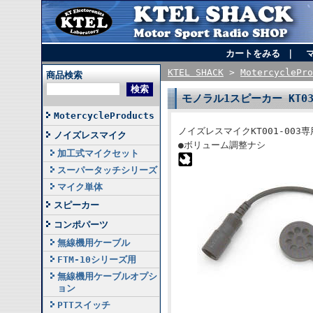
カートをみる
｜
KTEL SHACK
>
MotercyclePro
商品検索
モノラル1スピーカー KT039
MotercycleProducts
ノイズレスマイクKT001-00
ノイズレスマイク
●ボリューム調整ナシ
加工式マイクセット
スーパータッチシリーズ
マイク単体
スピーカー
コンポパーツ
無線機用ケーブル
FTM-10シリーズ用
無線機用ケーブルオプシ
ョン
PTTスイッチ