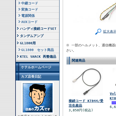
中継コード
変換コード
電源関係
AUXコード
ハンディ接続コードSET
拡大表
タンデムアンプ
GL1800用
※ 一部のヘルメット、通信機器
GL1800 セット商品
さい。
KTEL SHACK 再整備品
関連商品
ケテルホームページ
カズ店長日記
Vo
KT
接続コード KT044/受
注生産品
6,
3,850円(税込)