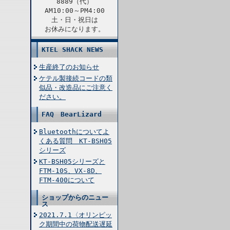
8889（代）
AM10:00～PM4:00
土・日・祝日は
お休みになります。
KTEL SHACK NEWS
生産終了のお知らせ
ケテル製接続コードの類
似品・改造品にご注意く
ださい。
FAQ BearLizard
Bluetoothについてよ
くある質問 KT-BSH05
シリーズ
KT-BSH05シリーズと
FTM-10S、VX-8D、
FTM-400について
ショップからのニュー
ス
2021.7.1〈オリンピッ
ク期間中の荷物配送遅延