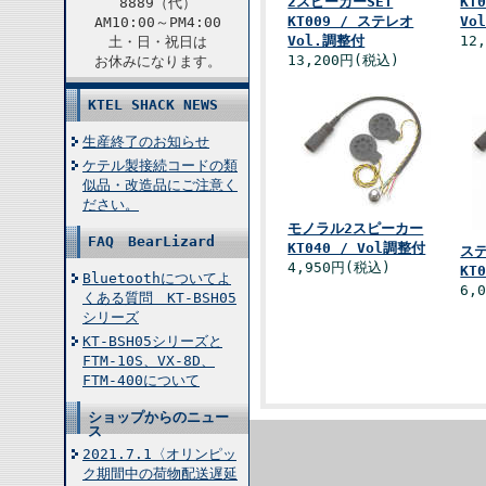
2スピーカーSET
KT
8889（代）
KT009 / ステレオ
Vo
AM10:00～PM4:00
Vol.調整付
12
土・日・祝日は
13,200円(税込)
お休みになります。
KTEL SHACK NEWS
生産終了のお知らせ
ケテル製接続コードの類
似品・改造品にご注意く
ださい。
モノラル2スピーカー
FAQ BearLizard
KT040 / Vol調整付
ス
4,950円(税込)
KT
Bluetoothについてよ
6,
くある質問 KT-BSH05
シリーズ
KT-BSH05シリーズと
FTM-10S、VX-8D、
FTM-400について
ショップからのニュー
ス
2021.7.1〈オリンピッ
ク期間中の荷物配送遅延