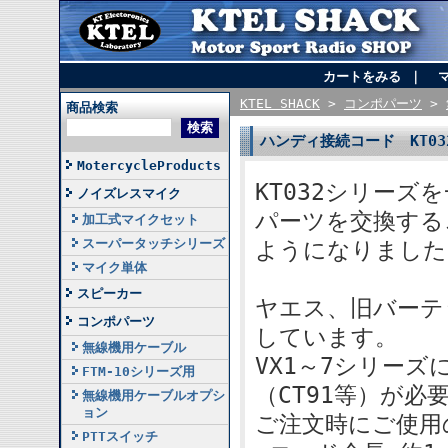
カートをみる
｜
KTEL SHACK
>
コンポパーツ
>
商品検索
ハンディ接続コード KT03
MotercycleProducts
KT032シリーズ
ノイズレスマイク
パーツを交換する
加工式マイクセット
スーパータッチシリーズ
ようになりました
マイク単体
スピーカー
ヤエス、旧バーテ
コンポパーツ
しています。
無線機用ケーブル
VX1～7シリー
FTM-10シリーズ用
（CT91等）が必
無線機用ケーブルオプシ
ョン
ご注文時にご使用
PTTスイッチ