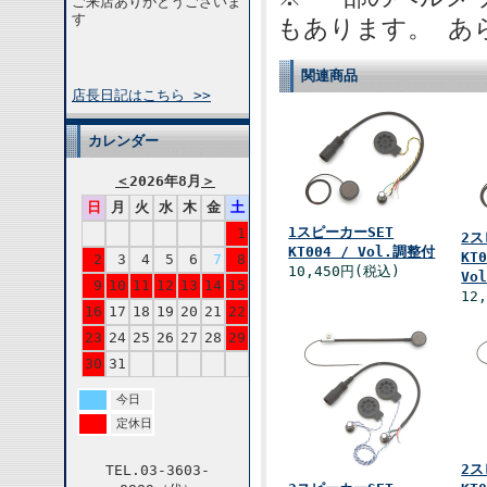
ご来店ありがとうございま
す
もあります。 あ
関連商品
店長日記はこちら >>
カレンダー
＜
2026年8月
＞
日
月
火
水
木
金
土
1スピーカーSET
1
2ス
KT004 / Vol.調整付
KT
2
3
4
5
6
7
8
10,450円(税込)
Vo
9
10
11
12
13
14
15
12
16
17
18
19
20
21
22
23
24
25
26
27
28
29
30
31
今日
定休日
2ス
TEL.03-3603-