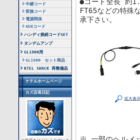
●コード全長 約1.
中継コード
FT65などの特
変換コード
承下さい。
電源関係
AUXコード
ハンディ接続コードSET
タンデムアンプ
GL1800用
GL1800 セット商品
KTEL SHACK 再整備品
ケテルホームページ
カズ店長日記
拡大表
※ 一部のヘルメ